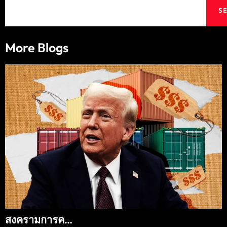
S
More Blogs
สงครามการค…