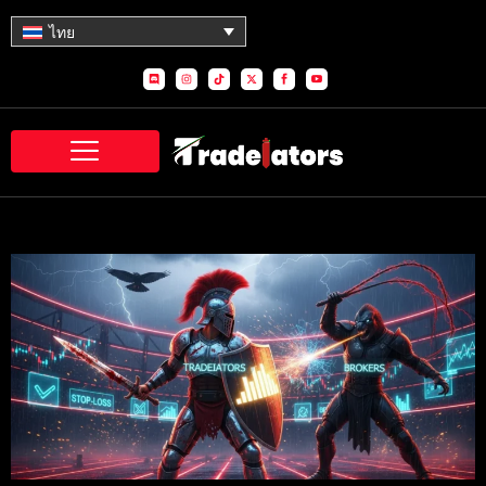
Skip
ไทย
to
content
D
I
T
X
S
S
i
n
i
-
o
o
s
s
k
t
c
c
c
t
t
w
i
i
o
a
o
i
a
a
r
g
k
t
l
l
d
r
t
_
_
a
e
f
y
m
r
a
o
c
u
e
t
b
u
o
b
o
e
k