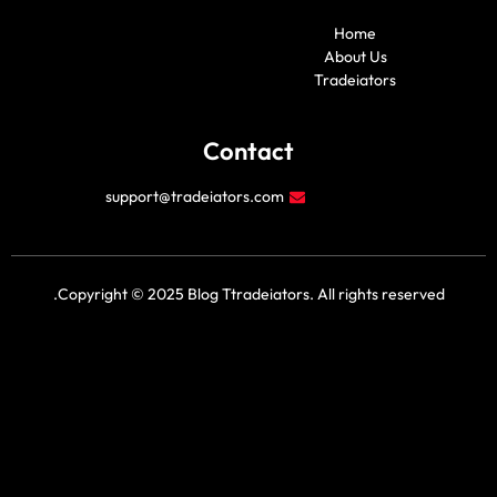
y
f
e
a
o
a
r
m
u
c
Home
t
e
About Us
u
b
b
o
Tradeiators
e
o
k
Contact
support@tradeiators.com
Copyright © 2025 Blog Ttradeiators. All rights reserv