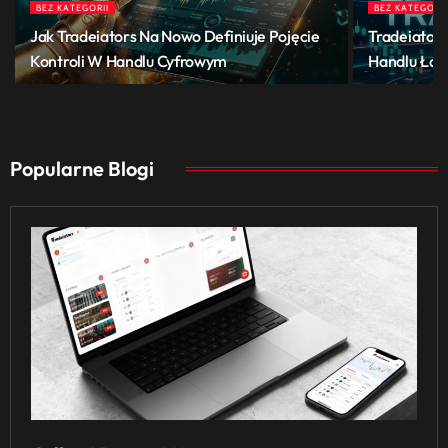
BEZ KATEGORII
BEZ KATEGORII
Jak Tradeiators Na Nowo Definiuje Pojęcie
Tradeiators
Kontroli W Handlu Cyfrowym
Handlu Łącz
Popularne Blogi
Page
Page