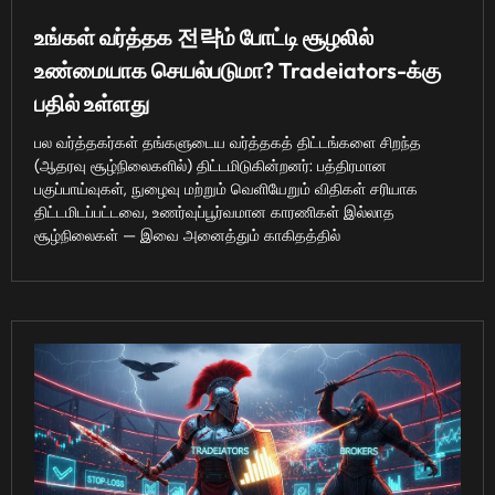
உங்கள் வர்த்தக 전략ம் போட்டி சூழலில்
உண்மையாக செயல்படுமா? Tradeiators-க்கு
பதில் உள்ளது
பல வர்த்தகர்கள் தங்களுடைய வர்த்தகத் திட்டங்களை சிறந்த
(ஆதரவு சூழ்நிலைகளில்) திட்டமிடுகின்றனர்: பத்திரமான
பகுப்பாய்வுகள், நுழைவு மற்றும் வெளியேறும் விதிகள் சரியாக
திட்டமிடப்பட்டவை, உணர்வுப்பூர்வமான காரணிகள் இல்லாத
சூழ்நிலைகள் — இவை அனைத்தும் காகிதத்தில்