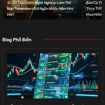
Từ Sở Thích Đến Nghề Nghiệp: Làm Thế
Bạn Có Thự
Nào Tradeiators Rút Ngắn Nhiều Năm Học
Thực Tế? H
Hỏi?
Mạo Hiểm
Blog Phổ Biến