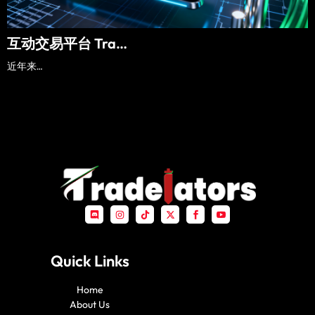
互动交易平台 Tra…
近年来…
D
I
T
X
S
S
i
n
i
-
o
o
s
s
k
t
c
c
c
t
t
w
i
i
o
a
o
i
a
a
r
g
k
t
l
l
Quick Links
d
r
t
_
_
a
e
f
y
m
r
a
o
Home
c
u
e
t
About Us
b
u