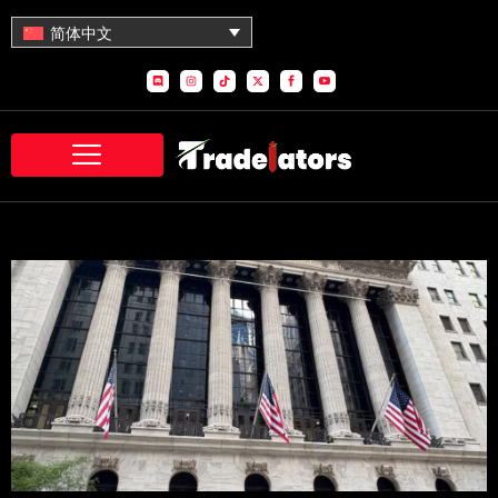
跳
简体中文
至
内
D
I
T
X
S
S
容
i
n
i
-
o
o
s
s
k
t
c
c
c
t
t
w
i
i
o
a
o
i
a
a
r
g
k
t
l
l
d
r
t
_
_
a
e
f
y
m
r
a
o
c
u
e
t
b
u
o
b
o
e
k