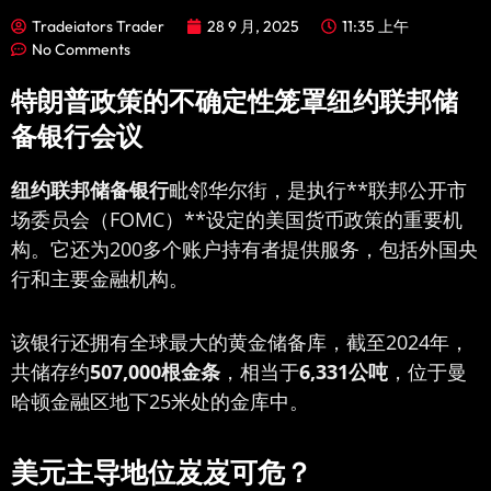
Tradeiators Trader
28 9 月, 2025
11:35 上午
No Comments
特朗普政策的不确定性笼罩纽约联邦储
备银行会议
纽约联邦储备银行
毗邻华尔街，是执行**联邦公开市
场委员会（FOMC）**设定的美国货币政策的重要机
构。它还为200多个账户持有者提供服务，包括外国央
行和主要金融机构。
该银行还拥有全球最大的黄金储备库，截至2024年，
共储存约
507,000根金条
，相当于
6,331公吨
，位于曼
哈顿金融区地下25米处的金库中。
美元主导地位岌岌可危？