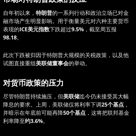
自年初以来，
特朗普
的一系列行动和政治立场已对金
融市场产生明显影响。用于衡量美元对六种主要货币
表现的
ICE美元指数
下跌超过
9.5%
，截至周五报
98.18
。
此次下跌被归因于特朗普大规模的关税政策，以及他
试图直接重组
美联储董事会
的举动。
对货币政策的压力
尽管特朗普持续施压，但
美联储
迄今仍未接受其大幅
降息的要求。上周，美联储仅将利率下调
25个基点
，
并暗示在年底前可能再降
50个基点
，这将把联邦基金
利率降至
约3.6%
。