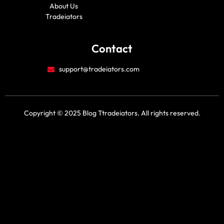
e
t
About Us
b
u
Tradeiators
o
b
o
e
k
Contact
support@tradeiators.com
Copyright © 2025 Blog Ttradeiators. All rights reserved.